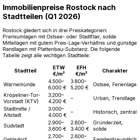
Immobilienpreise Rostock nach
Stadtteilen (Q1 2026)
Rostock gliedert sich in drei Preiskategorien:
Premiumlagen mit Ostsee- oder Stadtflair, solide
Mittellagen mit gutem Preis-Lage-Verhältnis und günstige
Randlagen mit Plattenbau-Substanz. Die folgende
Tabelle zeigt alle wichtigen Stadtteile:
ETW
EFH
Stadtteil
Charakter
€/m²
€/m²
4.500–
3.800–
Warnemünde
Ostsee, Ferienlage
6.000 €
5.200 €
Kröpeliner-Tor-
3.200–
–
Urban, Trendlage
Vorstadt (KTV)
4.200 €
Stadtmitte /
3.000–
–
Historisch, zentral
Altstadt
4.000 €
2.900–
2.800–
Gründerzeit,
Südstadt
3.600 €
3.400 €
solide
2.700–
2.600–
Gehlsdorf
Familienfreundlich