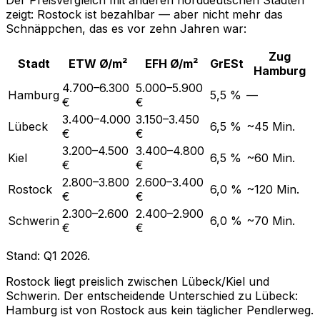
Der Preisvergleich mit anderen norddeutschen Städten
zeigt: Rostock ist bezahlbar — aber nicht mehr das
Schnäppchen, das es vor zehn Jahren war:
Zug
Stadt
ETW Ø/m²
EFH Ø/m²
GrESt
Hamburg
4.700–6.300
5.000–5.900
Hamburg
5,5 %
—
€
€
3.400–4.000
3.150–3.450
Lübeck
6,5 %
~45 Min.
€
€
3.200–4.500
3.400–4.800
Kiel
6,5 %
~60 Min.
€
€
2.800–3.800
2.600–3.400
Rostock
6,0 %
~120 Min.
€
€
2.300–2.600
2.400–2.900
Schwerin
6,0 %
~70 Min.
€
€
Stand: Q1 2026.
Rostock liegt preislich zwischen Lübeck/Kiel und
Schwerin. Der entscheidende Unterschied zu Lübeck:
Hamburg ist von Rostock aus kein täglicher Pendlerweg.