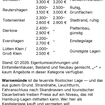
3.300 €
3.200 €
2.600–
2.500–
Ruhig,
Reutershagen
3.100 €
3.000 €
Grünflächen
2.300–
2.300–
Toitenwinkel
Stadtrand, ruhig
2.800 €
2.900 €
2.400–
Plattenbau,
Dierkow
–
2.900 €
günstig
2.200–
Evershagen
–
Einstiegslage
2.700 €
Lütten Klein /
2.000–
–
Günstigste Lagen
Groß Klein
2.500 €
Stand: Q1 2026. Eigentumswohnungen und
Einfamilienhäuser, Bestand und Neubau gemischt. „–" =
kaum Angebote in dieser Kategorie verfügbar.
Warnemünde
ist die teuerste Rostocker Lage — und das
aus gutem Grund. Strandnähe, Leuchtturm,
Fähranschluss nach Skandinavien und touristischer
Dauerbetrieb treiben Preise auf ein Niveau, das mit
Hamburg-Lagen mithalten kann. Wer hier als
Kapitalanlage kauft und vermieten will: