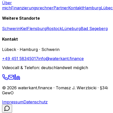
Über
mich
Finanzierungsrechner
Partner
Kontakt
Hamburg
Lübec
Weitere Standorte
Schwerin
Kiel
Flensburg
Rostock
Lüneburg
Bad Segeberg
Kontakt
Lübeck · Hamburg · Schwerin
+49 451 58345017
info@waterkant.finance
Videocall & Telefon: deutschlandweit möglich
©
2026
waterkant.finance · Tomasz J. Wierzbicki · §34i
GewO
Impressum
Datenschutz