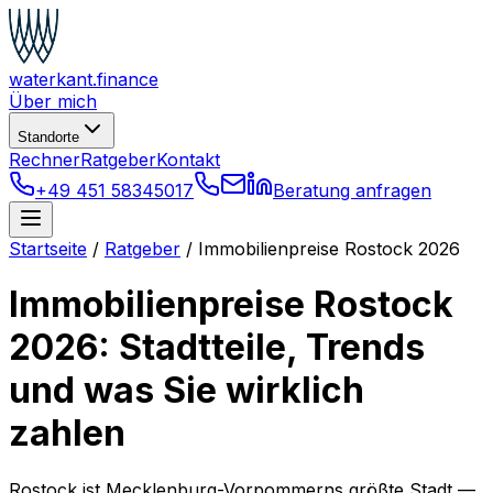
waterkant
.finance
Über mich
Standorte
Rechner
Ratgeber
Kontakt
+49 451 58345017
Beratung anfragen
Startseite
/
Ratgeber
/
Immobilienpreise Rostock 2026
Immobilienpreise Rostock
2026: Stadtteile, Trends
und was Sie wirklich
zahlen
Rostock ist Mecklenburg-Vorpommerns größte Stadt —