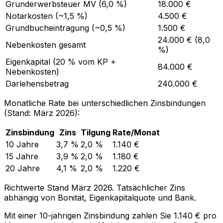
Grunderwerbsteuer MV (6,0 %)
18.000 €
Notarkosten (~1,5 %)
4.500 €
Grundbucheintragung (~0,5 %)
1.500 €
24.000 € (8,0
Nebenkosten gesamt
%)
Eigenkapital (20 % vom KP +
84.000 €
Nebenkosten)
Darlehensbetrag
240.000 €
Monatliche Rate bei unterschiedlichen Zinsbindungen
(Stand: März 2026):
Zinsbindung
Zins
Tilgung
Rate/Monat
10 Jahre
3,7 %
2,0 %
1.140 €
15 Jahre
3,9 %
2,0 %
1.180 €
20 Jahre
4,1 %
2,0 %
1.220 €
Richtwerte Stand März 2026. Tatsächlicher Zins
abhängig von Bonität, Eigenkapitalquote und Bank.
Mit einer 10-jährigen Zinsbindung zahlen Sie 1.140 € pro