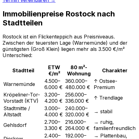
Immobilienpreise Rostock nach
Stadtteilen
Rostock ist ein Flickenteppich aus Preisniveaus.
Zwischen der teuersten Lage (Warnemünde) und der
günstigsten (Groß Klein) liegen mehr als 3.500 €/m²
Unterschied:
ETW
80 m²-
Stadtteil
Charakter
€/m²
Wohnung
4.500–
360.000–
↑ Ostsee-
Warnemünde
6.000 €
480.000 €
Premium
Kröpeliner-Tor-
3.200–
256.000–
↑ Trendlage
Vorstadt (KTV)
4.200 €
336.000 €
Stadtmitte /
3.000–
240.000–
→ stabil
Altstadt
4.000 €
320.000 €
2.700–
216.000–
→ ruhig,
Gehlsdorf
3.300 €
264.000 €
familienfreundlich
2.400–
192.000–
→ Plattenbau,
Dierkow