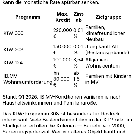
kann die monatliche Rate spürbar senken.
Max.
Zins
Programm
Zielgruppe
Kredit
ab
Familien,
220.000
0,01
KfW 300
klimafreundlicher
€
%
Neubau
150.000
0,01
Jung kauft Alt
KfW 308
€
%
(Bestandsgebäude)
100.000
3,54
Allgemein,
KfW 124
€
%
Wohneigentum
bis
ab
IB.MV
Familien mit Kindern
80.000
1,5
Wohnraumförderung
in MV
€
%
Stand: Q1 2026. IB.MV-Konditionen variieren je nach
Haushaltseinkommen und Familiengröße.
Das KfW-Programm 308 ist besonders für Rostock
interessant: Viele Bestandsimmobilien in der KTV oder im
Stadtgebiet erfüllen die Kriterien — Baujahr vor 2000,
Sanierungspotenzial. Wer ein älteres Objekt kauft und