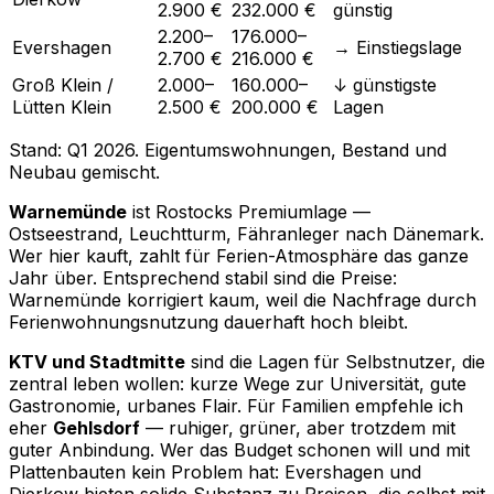
2.900 €
232.000 €
günstig
2.200–
176.000–
Evershagen
→ Einstiegslage
2.700 €
216.000 €
Groß Klein /
2.000–
160.000–
↓ günstigste
Lütten Klein
2.500 €
200.000 €
Lagen
Stand: Q1 2026. Eigentumswohnungen, Bestand und
Neubau gemischt.
Warnemünde
ist Rostocks Premiumlage —
Ostseestrand, Leuchtturm, Fähranleger nach Dänemark.
Wer hier kauft, zahlt für Ferien-Atmosphäre das ganze
Jahr über. Entsprechend stabil sind die Preise:
Warnemünde korrigiert kaum, weil die Nachfrage durch
Ferienwohnungsnutzung dauerhaft hoch bleibt.
KTV und Stadtmitte
sind die Lagen für Selbstnutzer, die
zentral leben wollen: kurze Wege zur Universität, gute
Gastronomie, urbanes Flair. Für Familien empfehle ich
eher
Gehlsdorf
— ruhiger, grüner, aber trotzdem mit
guter Anbindung. Wer das Budget schonen will und mit
Plattenbauten kein Problem hat: Evershagen und
Dierkow bieten solide Substanz zu Preisen, die selbst mit