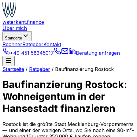
waterkant
.finance
Über mich
Standorte
Rechner
Ratgeber
Kontakt
+49 451 58345017
Beratung anfragen
Startseite
/
Ratgeber
/
Baufinanzierung Rostock
Baufinanzierung Rostock:
Wohneigentum in der
Hansestadt finanzieren
Rostock ist die größte Stadt Mecklenburg-Vorpommerns
— und einer der wenigen Orte, wo Sie noch eine 90-m²-
Wohnung für unter 350.000 € kaufen können.