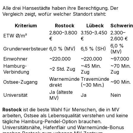
Alle drei Hansestädte haben ihre Berechtigung. Der
Vergleich zeigt, wofür welcher Standort steht:
Kriterium
Rostock
Lübeck
Schwerin
2.800–3.800
3.150–3.450
2.300–
ETW Ø/m²
€
€
2.600 €
6,0 %
Grunderwerbsteuer
6,0 % (MV)
6,5 % (SH)
(MV)
Einwohner
~220.000
~220.000
~97.000
Hamburg-
~45 Min.
~70 Min.
~2 Std. Zug
Verbindung
Zug
Zug
Warnemünde
Travemünde
Ostsee-Zugang
~90 Min.
direkt
(~30 Min.)
Ja (älteste
Universität
Ja
Nein
MV)
Rostock
ist die beste Wahl für Menschen, die in MV
arbeiten, Ostsee als Lebensqualität verstehen und keine
tägliche Hamburg-Pendel-Option brauchen.
Universitätsnähe, Hafenflair und Warnemünde-Bonus