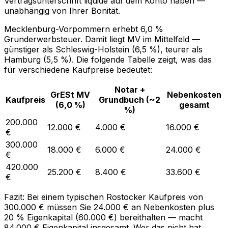
Vertragsunterschrift liquide auf dem Konto haben —
unabhängig von Ihrer Bonität.
Mecklenburg-Vorpommern erhebt 6,0 %
Grunderwerbsteuer. Damit liegt MV im Mittelfeld —
günstiger als Schleswig-Holstein (6,5 %), teurer als
Hamburg (5,5 %). Die folgende Tabelle zeigt, was das
für verschiedene Kaufpreise bedeutet:
Notar +
GrESt MV
Nebenkosten
Kaufpreis
Grundbuch (~2
(6,0 %)
gesamt
%)
200.000
12.000 €
4.000 €
16.000 €
€
300.000
18.000 €
6.000 €
24.000 €
€
420.000
25.200 €
8.400 €
33.600 €
€
Fazit: Bei einem typischen Rostocker Kaufpreis von
300.000 € müssen Sie 24.000 € an Nebenkosten plus
20 % Eigenkapital (60.000 €) bereithalten — macht
84.000 € Eigenkapital insgesamt. Wer das nicht hat,