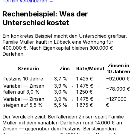
Termin vereinbaren →
Rechenbeispiel: Was der
Unterschied kostet
Ein konkretes Beispiel macht den Unterschied greifbar.
Familie Müller kauft in Lübeck eine Wohnung für
400.000 €. Nach Eigenkapital bleiben 300.000 €
Darlehen.
Zinsen in
Szenario
Zins
Rate/Monat
10 Jahren
Festzins 10 Jahre
3,7 %
1.425 €
~92.000 €
Variabel — Zinsen
3,9 % →
1.475 € →
~78.000 €
fallen auf 3,0 %
3,0 %
1.250 €
Variabel — Zinsen
3,9 % →
1.475 € →
~127.000
steigen auf 5,5 %
5,5 %
1.875 €
€
Der Vergleich zeigt: Bei fallenden Zinsen spart Familie
Müller mit dem variablen Darlehen rund 14.000 € an
Zinsen — gegenüber dem Festzins. Bei steigenden