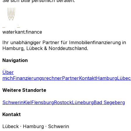
Sie sich bitte persönlich beraten.
waterkant.finance
Ihr unabhängiger Partner für Immobilienfinanzierung in
Hamburg, Lübeck & Norddeutschland.
Navigation
Über
mich
Finanzierungsrechner
Partner
Kontakt
Hamburg
Lübec
Weitere Standorte
Schwerin
Kiel
Flensburg
Rostock
Lüneburg
Bad Segeberg
Kontakt
Lübeck · Hamburg · Schwerin