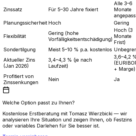
Alle 3–6
Zinssatz
Für 5–30 Jahre fixiert
Monate
angepass
Planungssicherheit
Hoch
Gering
Hoch (3
Gering (hohe
Flexibilität
Monate
Vorfälligkeitsentschädigung)
Frist)
Sondertilgung
Meist 5–10 % p.a. kostenlos
Unbegren
3,6–4,2 
Aktueller Zins
3,4–4,3 % (je nach
(EURIBO
(Jan 2026)
Laufzeit)
+ Marge)
Profitiert von
Nein
Ja
Zinssenkungen
Welche Option passt zu Ihnen?
Kostenlose Erstberatung mit Tomasz Wierzbicki — wir
analysieren Ihre Situation und zeigen Ihnen, ob Festzins
oder variables Darlehen für Sie besser ist.