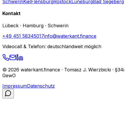
Schwerin
Kiel
Flensburg
Rostock
Lüneburg
Bad Segeberg
Kontakt
Lübeck · Hamburg · Schwerin
+49 451 58345017
info@waterkant.finance
Videocall & Telefon: deutschlandweit möglich
©
2026
waterkant.finance · Tomasz J. Wierzbicki · §34i
GewO
Impressum
Datenschutz