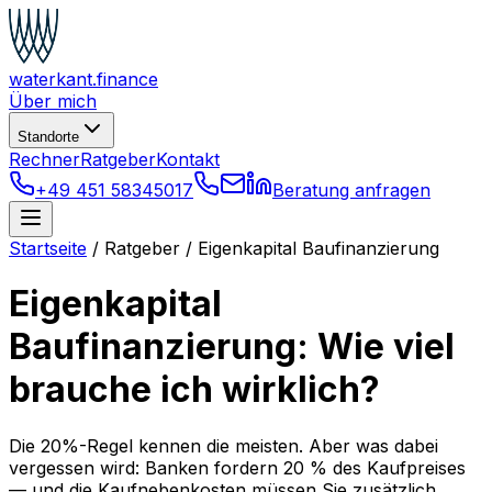
waterkant
.finance
Über mich
Standorte
Rechner
Ratgeber
Kontakt
+49 451 58345017
Beratung anfragen
Startseite
/
Ratgeber
/
Eigenkapital Baufinanzierung
Eigenkapital
Baufinanzierung: Wie viel
brauche ich wirklich?
Die 20%-Regel kennen die meisten. Aber was dabei
vergessen wird: Banken fordern 20 % des Kaufpreises
— und die Kaufnebenkosten müssen Sie zusätzlich