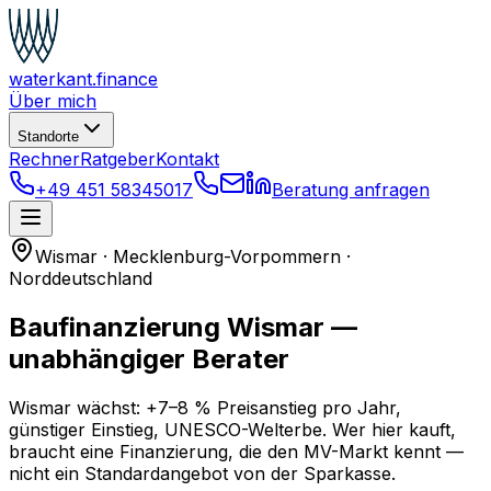
waterkant
.finance
Über mich
Standorte
Rechner
Ratgeber
Kontakt
+49 451 58345017
Beratung anfragen
Wismar · Mecklenburg-Vorpommern ·
Norddeutschland
Baufinanzierung Wismar —
unabhängiger Berater
Wismar wächst: +7–8 % Preisanstieg pro Jahr,
günstiger Einstieg, UNESCO-Welterbe. Wer hier kauft,
braucht eine Finanzierung, die den MV-Markt kennt —
nicht ein Standardangebot von der Sparkasse.