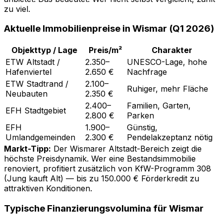
zu viel.
Aktuelle Immobilienpreise in Wismar (Q1 2026)
Objekttyp / Lage
Preis/m²
Charakter
ETW Altstadt /
2.350–
UNESCO-Lage, hohe
Hafenviertel
2.650 €
Nachfrage
ETW Stadtrand /
2.100–
Ruhiger, mehr Fläche
Neubauten
2.350 €
2.400–
Familien, Garten,
EFH Stadtgebiet
2.800 €
Parken
EFH
1.900–
Günstig,
Umlandgemeinden
2.300 €
Pendelakzeptanz nötig
Markt-Tipp:
Der Wismarer Altstadt-Bereich zeigt die
höchste Preisdynamik. Wer eine Bestandsimmobilie
renoviert, profitiert zusätzlich von KfW-Programm 308
(Jung kauft Alt) — bis zu 150.000 € Förderkredit zu
attraktiven Konditionen.
Typische Finanzierungsvolumina für Wismar