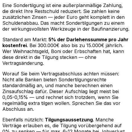
Eine Sondertilgung ist eine außerplanmäßige Zahlung,
die direkt Ihre Restschuld reduziert. Sie zahlen keine
zusätzlichen Zinsen — jeder Euro geht komplett in den
Schuldenabbau. Das macht Sondertilgungen zu einem
der wirkungsvollsten Werkzeuge in der Baufinanzierung.
Standard am Markt:
5% der Darlehenssumme pro Jahr
kostenfrei
. Bei 300.000€ also bis zu 15.000€ jährlich.
Wer Weihnachtsgeld, Boni oder Erbschaften hat, kann
diese direkt in die Tilgung stecken — ohne
Vertragsänderung.
Worauf Sie beim Vertragsabschluss achten müssen:
Nicht alle Banken bieten Sondertilgungsrechte
standardmäßig an, und manche berechnen einen
Zinsaufschlag dafür. Dieser Aufschlag liegt meist bei
0,05-0,15% — und rechnet sich trotzdem, wenn Sie
regelmäßig extra tilgen wollen. Sprechen Sie das vor
Abschluss an.
Ebenfalls nützlich:
Tilgungsaussetzung
. Manche
Verträge erlauben es, die Tilgung vorübergehend auf
0% zu senken — für max. 6-12 Monate bei Jobverlust