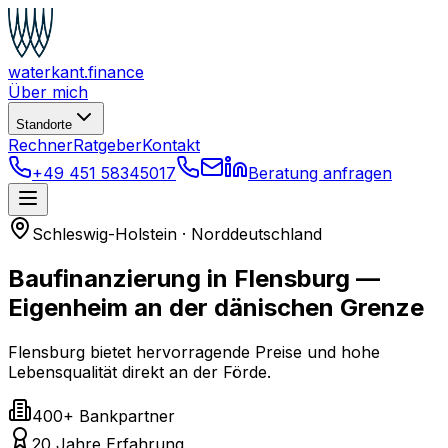
waterkant
.finance
Über mich
Standorte
Rechner
Ratgeber
Kontakt
+49 451 58345017
Beratung anfragen
Schleswig-Holstein
·
Norddeutschland
Baufinanzierung in Flensburg
—
Eigenheim an der dänischen Grenze
Flensburg bietet hervorragende Preise und hohe
Lebensqualität direkt an der Förde.
400+ Bankpartner
20 Jahre Erfahrung