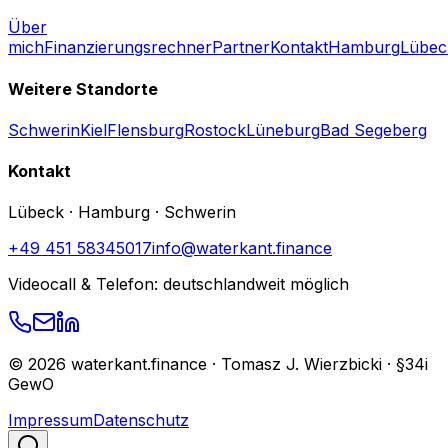
Über
mich
Finanzierungsrechner
Partner
Kontakt
Hamburg
Lübec
Weitere Standorte
Schwerin
Kiel
Flensburg
Rostock
Lüneburg
Bad Segeberg
Kontakt
Lübeck · Hamburg · Schwerin
+49 451 58345017
info@waterkant.finance
Videocall & Telefon: deutschlandweit möglich
©
2026
waterkant.finance · Tomasz J. Wierzbicki · §34i
GewO
Impressum
Datenschutz