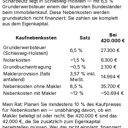
Scharbeutz liegt in Schleswig-Holstein — mit 6,5 %
Grunderwerbsteuer einem der teuersten Bundesländer
beim Immobilienkauf. Diese Nebenkosten werden
grundsätzlich nicht finanziert: Sie zahlen sie komplett
aus dem Eigenkapital.
Bei
Kaufnebenkosten
Satz
420.000 €
Grunderwerbsteuer
6,5 %
27.300 €
(Schleswig-Holstein)
Notarkosten
~1,5 %
6.300 €
Grundbucheintragung
~0,5 %
2.100 €
Maklerprovision (falls
3,57 % inkl.
14.994 €
anfallend)
MwSt.
Nebenkosten ohne Makler
8,5 %
35.700 €
Nebenkosten mit Makler
~12 %
~50.694 €
Mein Rat: Planen Sie mindestens 10 % des Kaufpreises
für Nebenkosten ein — unabhängig davon, ob ein
Makler beteiligt ist oder nicht. Bei 420.000 € sind das
42.000 €, die Sie zusätzlich zum Eigenkapital
bereitstellen müssen. Wer das nicht einplant, finanziert