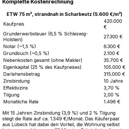
Komplette Kostenrechnung
ETW 75 m², strandnah in Scharbeutz (5.600 €/m²)
420.000
Kaufpreis
€
Grunderwerbsteuer (6,5 % Schleswig-
27.300 €
Holstein)
Notar (~1,5 %)
6.300 €
Grundbuch (~0,5 %)
2.100 €
Nebenkosten gesamt (ohne Makler)
35.700 €
Eigenkapital (25 % des Kaufpreises)
105.000 €
Darlehensbetrag
315.000 €
Zinsbindung
10 Jahre
Effektivzins
3,70 %
Tilgung
2,00 %
Monatliche Rate
1.496 €
Mit 15 Jahren Zinsbindung (3,9 %) und 2 % Tilgung
steigt die Rate auf ca. 1.549 €/Monat. Das Käuferpaar
aus Lübeck hat dabei den Vorteil, die Wohnung selbst