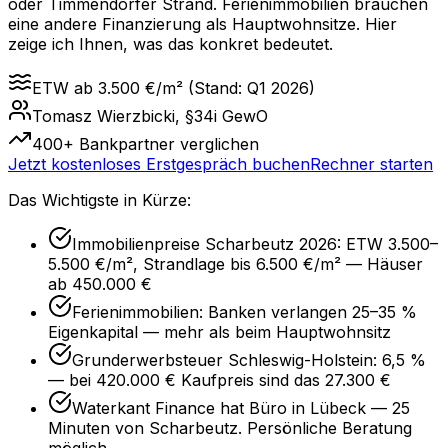
oder Timmendorfer Strand. Ferienimmobilien brauchen
eine andere Finanzierung als Hauptwohnsitze. Hier
zeige ich Ihnen, was das konkret bedeutet.
ETW ab 3.500 €/m² (Stand: Q1 2026)
Tomasz Wierzbicki, §34i GewO
400+ Bankpartner verglichen
Jetzt kostenloses Erstgespräch buchen
Rechner starten
Das Wichtigste in Kürze:
Immobilienpreise Scharbeutz 2026: ETW 3.500–
5.500 €/m², Strandlage bis 6.500 €/m² — Häuser
ab 450.000 €
Ferienimmobilien: Banken verlangen 25–35 %
Eigenkapital — mehr als beim Hauptwohnsitz
Grunderwerbsteuer Schleswig-Holstein: 6,5 %
— bei 420.000 € Kaufpreis sind das 27.300 €
Waterkant Finance hat Büro in Lübeck — 25
Minuten von Scharbeutz. Persönliche Beratung
möglich.