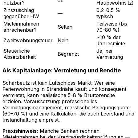
nutzbar?
Hauptwohnsitz)
Zinszuschlag
0,2–0,5 %
—
gegenüber HW
typisch
Mieteinnahmen
Teilweise (bis
Selten
anrechenbar?
70–80 %)
~10 % der
Zweitwohnungsteuer
Nein
Jahresmiete
Steuerliche
Ja, bei
Begrenzt
Absetzbarkeit
Vermietung
Als Kapitalanlage: Vermietung und Rendite
Scharbeutz ist kein Luftschloss-Markt. Wer eine
Ferienwohnung in Strandnähe kauft und konsequent
vermietet, kann realistische 5–8 % Bruttorendite
erzielen. Voraussetzung: professionelles
Vermietungsmanagement, realistische Belegungsquote
(60–70 %) und eine Kalkulation, die auch Leerstand und
Instandhaltung einpreist.
Praxishinweis:
Manche Banken rechnen
Mieteinnahmen bei der Kreditwürdigkeitsprüfung an —