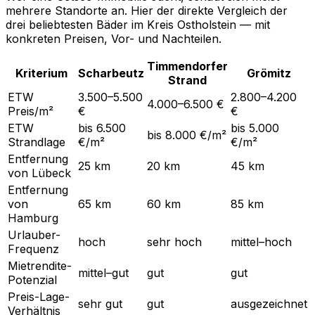
mehrere Standorte an. Hier der direkte Vergleich der
drei beliebtesten Bäder im Kreis Ostholstein — mit
konkreten Preisen, Vor- und Nachteilen.
Timmendorfer
Kriterium
Scharbeutz
Grömitz
Strand
ETW
3.500–5.500
2.800–4.200
4.000–6.500 €
Preis/m²
€
€
ETW
bis 6.500
bis 5.000
bis 8.000 €/m²
Strandlage
€/m²
€/m²
Entfernung
25 km
20 km
45 km
von Lübeck
Entfernung
von
65 km
60 km
85 km
Hamburg
Urlauber-
hoch
sehr hoch
mittel–hoch
Frequenz
Mietrendite-
mittel–gut
gut
gut
Potenzial
Preis-Lage-
sehr gut
gut
ausgezeichnet
Verhältnis