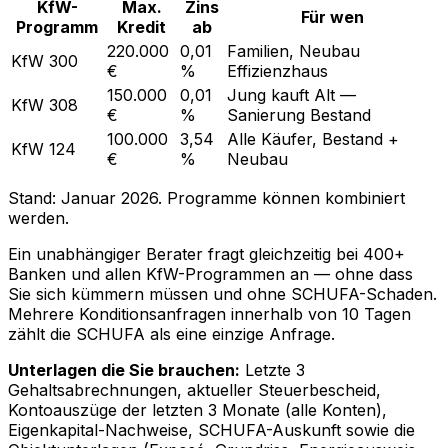
KfW-
Max.
Zins
Für wen
Programm
Kredit
ab
220.000
0,01
Familien, Neubau
KfW 300
€
%
Effizienzhaus
150.000
0,01
Jung kauft Alt —
KfW 308
€
%
Sanierung Bestand
100.000
3,54
Alle Käufer, Bestand +
KfW 124
€
%
Neubau
Stand: Januar 2026. Programme können kombiniert
werden.
Ein unabhängiger Berater fragt gleichzeitig bei 400+
Banken und allen KfW-Programmen an — ohne dass
Sie sich kümmern müssen und ohne SCHUFA-Schaden.
Mehrere Konditionsanfragen innerhalb von 10 Tagen
zählt die SCHUFA als eine einzige Anfrage.
Unterlagen die Sie brauchen:
Letzte 3
Gehaltsabrechnungen, aktueller Steuerbescheid,
Kontoauszüge der letzten 3 Monate (alle Konten),
Eigenkapital-Nachweise, SCHUFA-Auskunft sowie die