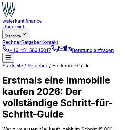
waterkant
.finance
Über mich
Standorte
Rechner
Ratgeber
Kontakt
+49 451 58345017
Beratung anfragen
Startseite
/
Ratgeber
/
Erstkäufer-Guide
Erstmals eine Immobilie
kaufen 2026: Der
vollständige Schritt-für-
Schritt-Guide
Wer zum ersten Mal kauft, zahlt im Schnitt 15.000–