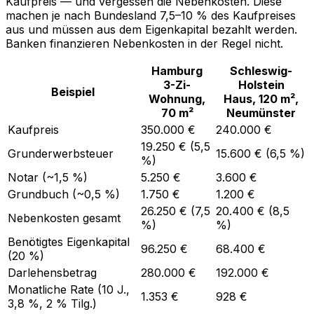
Kaufpreis — und vergessen die Nebenkosten. Diese
machen je nach Bundesland 7,5–10 % des Kaufpreises
aus und müssen aus dem Eigenkapital bezahlt werden.
Banken finanzieren Nebenkosten in der Regel nicht.
Hamburg
Schleswig-
3-Zi-
Holstein
Beispiel
Wohnung,
Haus, 120 m²,
70 m²
Neumünster
Kaufpreis
350.000 €
240.000 €
19.250 € (5,5
Grunderwerbsteuer
15.600 € (6,5 %)
%)
Notar (~1,5 %)
5.250 €
3.600 €
Grundbuch (~0,5 %)
1.750 €
1.200 €
26.250 € (7,5
20.400 € (8,5
Nebenkosten gesamt
%)
%)
Benötigtes Eigenkapital
96.250 €
68.400 €
(20 %)
Darlehensbetrag
280.000 €
192.000 €
Monatliche Rate (10 J.,
1.353 €
928 €
3,8 %, 2 % Tilg.)